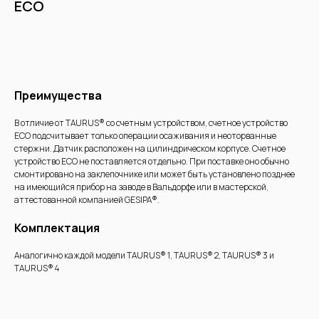
ECO
Купить
Преимущества
В отличие от TAURUS® со счетным устройством, счетное устройство
ECO подсчитывает только операции осаживания и неоторванные
стержни. Датчик расположен на цилиндрическом корпусе. Счетное
устройство ECO не поставляется отдельно. При поставке оно обычно
смонтировано на заклепочнике или может быть установлено позднее
на имеющийся прибор на заводе в Вальдорфе или в мастерской,
аттестованной компанией GESIPA®.
Комплектация
Аналогично каждой модели TAURUS® 1, TAURUS® 2, TAURUS® 3 и
TAURUS® 4