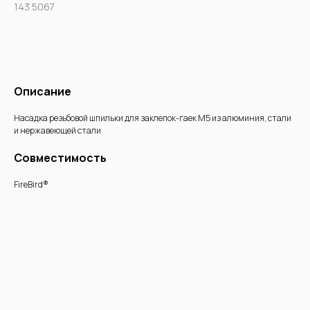
143 5067
Купить
Описание
Насадка резьбовой шпильки для заклепок-гаек М5 из алюминия, стали
и нержавеющей стали
Совместимость
FireBird®