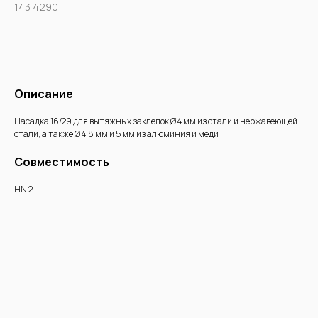
143 4290
Купить
Описание
Насадка 16/29 для вытяжных заклепок Ø 4 мм из стали и нержавеющей
стали, а также Ø 4,8 мм и 5 мм из алюминия и меди
Совместимость
HN 2