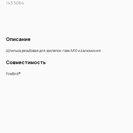
143 5064
Купить
Описание
Шпилька резьбовая для заклепок-гаек М10 из алюминия
Совместимость
FireBird®