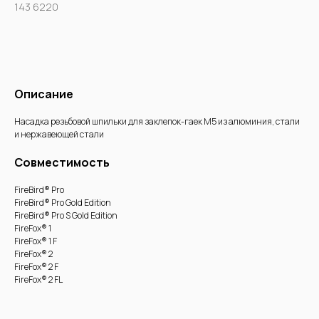
143 6220
Купить
Описание
Насадка резьбовой шпильки для заклепок-гаек М5 из алюминия, стали
и нержавеющей стали
Совместимость
FireBird® Pro
FireBird® Pro Gold Edition
FireBird® Pro S Gold Edition
FireFox® 1
FireFox® 1 F
FireFox® 2
FireFox® 2 F
FireFox® 2 FL