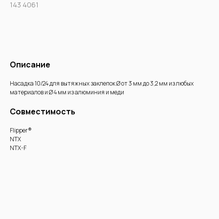
143 4061
Купить
Описание
Насадка 10/24 для вытяжных заклепок Ø от 3 мм до 3,2 мм из любых
материалов и Ø 4 мм из алюминия и меди
Совместимость
Flipper®
NTX
NTX-F